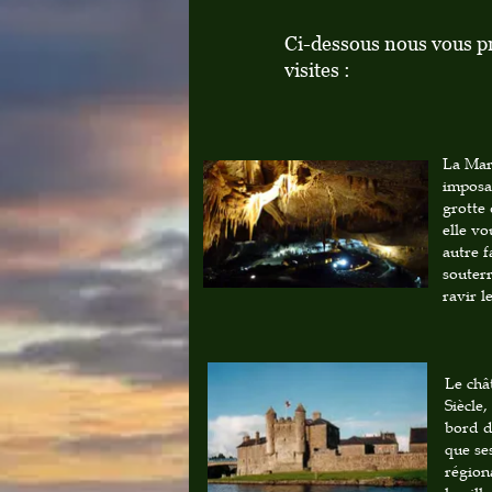
Ci-dessous nous vous pr
visites :
La Mar
imposa
grotte 
elle vo
autre f
souter
ravir l
Le châ
Siècle,
bord de
que se
régiona