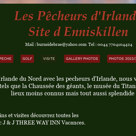
Les Pêcheurs d'Irland
Site d Enniskillen
Mail :
burnsidebrae@yahoo.com Tel : 0044 7704104424
 PECHE
GOLF
VISITE
GALLERY PHOTOS
PHOTOS 2023/
Irlande du Nord avec les pecheurs d'Irlande, nous 
tels que la Chaussée des géants, le musée du Titanic
lieux moins connus mais tout aussi splendide
s et visites découvrez toutes les
avec J & J THREE WAY INN Vacances.