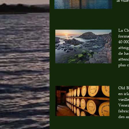
la vill
La Ch
forma
40 00
attei
de ha
atten
plus c
Old Bu
en ir
vieill
Venez
fabri
des a