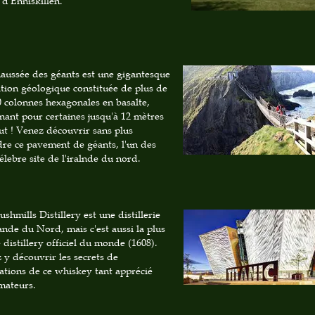
e d'Enniskillen.
aussée des géants est une gigantesque
tion géologique constituée de plus de
0 colonnes hexagonales en basalte,
gnant pour certaines jusqu'à 12 mètres
ut ! Venez découvrir sans plus
dre ce pavement de géants, l'un des
élebre site de l'iralnde du nord.
shmills Distillery est une distillerie
lande du Nord, mais c'est aussi la plus
e distillery officiel du monde (1608).
 y découvrir les secrets de
cations de ce whiskey tant apprécié
mateurs.